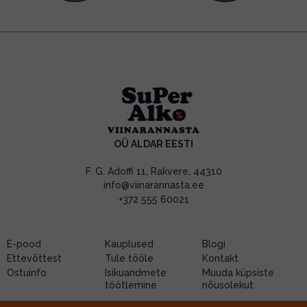
OÜ ALDAR EESTI
F. G. Adoffi 11, Rakvere, 44310
info@viinarannasta.ee
+372 555 60021
E-pood
Kauplused
Blogi
Ettevõttest
Tule tööle
Kontakt
Ostuinfo
Isikuandmete
Muuda küpsiste
töötlemine
nõusolekut