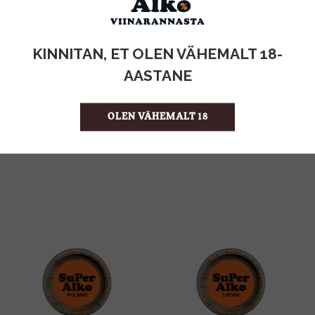
KOGUS:
KINNITAN, ET OLEN VÄHEMALT 18-
1.5l
MAHT
AASTANE
Vesi
TOOTE LIIK
0,10€
PANT
0.60 €/l
ÜHIKU HIND
OLEN VÄHEMALT 18
4770349228576
KOOD
6
KOGUS KASTIS