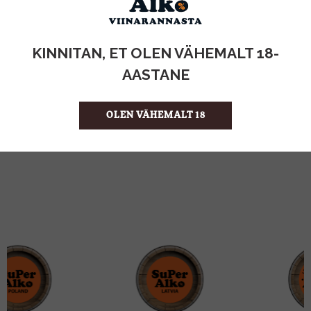
KOGUS:
KINNITAN, ET OLEN VÄHEMALT 18-
0.5l
MAHT
AASTANE
Vesi
TOOTE LIIK
0,10€
PANT
1.00 €/l
ÜHIKU HIND
OLEN VÄHEMALT 18
4770349231552
KOOD
24
KOGUS KASTIS