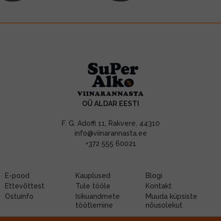
OÜ ALDAR EESTI
F. G. Adoffi 11, Rakvere, 44310
info@viinarannasta.ee
+372 555 60021
E-pood
Kauplused
Blogi
Ettevõttest
Tule tööle
Kontakt
Ostuinfo
Isikuandmete
Muuda küpsiste
töötlemine
nõusolekut