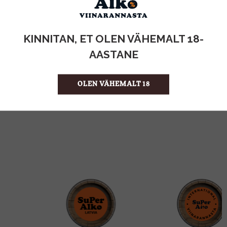
KOGUS:
KINNITAN, ET OLEN VÄHEMALT 18-
1.5l
MAHT
AASTANE
Vesi
TOOTE LIIK
0,10€
PANT
0.87 €/l
ÜHIKU HIND
OLEN VÄHEMALT 18
4770075447456
KOOD
6
KOGUS KASTIS