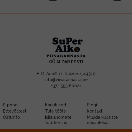
OÜ ALDAR EESTI
F. G. Adoffi 11, Rakvere, 44310
info@viinarannasta.ee
+372 555 60021
E-pood
Kauplused
Blogi
Ettevõttest
Tule tööle
Kontakt
Ostuinfo
Isikuandmete
Muuda küpsiste
töötlemine
nõusolekut