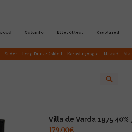
-pood
Ostuinfo
Ettevõttest
Kauplused
Siider
Long Drink/Kokteil
Karastusjoogid
Näksid
Alk
Villa de Varda 1975 40% 
179.00€