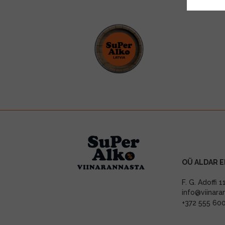
OÜ ALDAR E
F. G. Adoffi 
info@viinara
+372 555 60