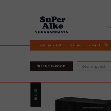
E
Kange alkohol
Veinid
Liköörid
Õlu
SISENE E-POODI
Brändi