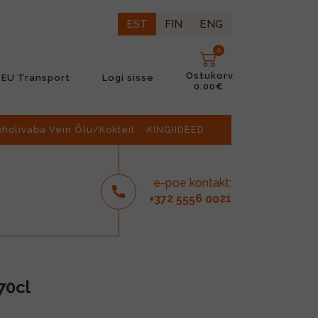
EST
FIN
ENG
0
Ostukorv
EU Transport
Logi sisse
0.00€
oholivaba Vein Õlu/Kokteil
KINGIIDEED
e-poe kontakt:
2
6
21
+37
555
00
70cl