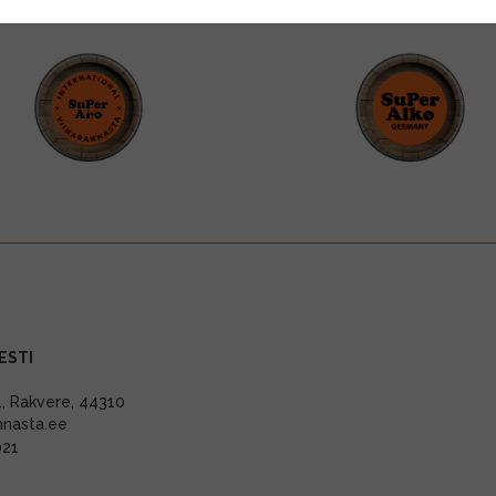
ESTI
11, Rakvere, 44310
nnasta.ee
021