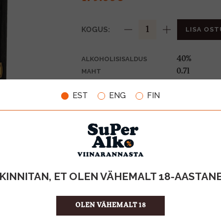
KOGUS:
LISA OST
40%
ALKOHOLISISALDUS
0.7l
MAHT
Itaalia
PÄRITOLURIIK
EST
ENG
FIN
Piiritusjook
TOOTE LIIK
255.71 €/l
ÜHIKU HIND
8008594001
KOOD
6
KOGUS KASTIS
KINNITAN, ET OLEN VÄHEMALT 18-AASTAN
OLEN VÄHEMALT 18