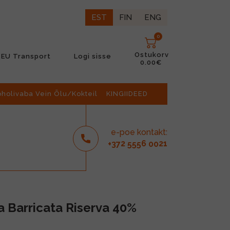
EST
FIN
ENG
0
Ostukorv
EU Transport
Logi sisse
0.00€
oholivaba Vein Õlu/Kokteil
KINGIIDEED
e-poe kontakt:
2
6
21
+37
555
00
a Barricata Riserva 40%