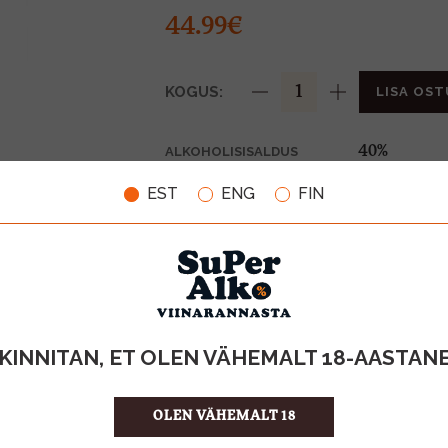
44.99€
KOGUS:
LISA OST
40%
ALKOHOLISISALDUS
1l
MAHT
EST
ENG
FIN
Itaalia
PÄRITOLURIIK
Grappa
TOOTE LIIK
44.99 €/l
ÜHIKU HIND
8008594000
KOOD
6
KOGUS KASTIS
KINNITAN, ET OLEN VÄHEMALT 18-AASTAN
OLEN VÄHEMALT 18