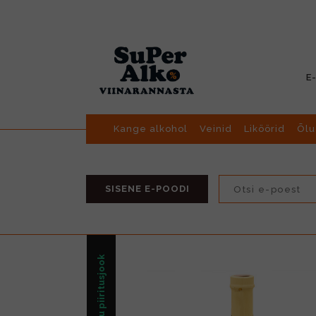
E
Kange alkohol
Veinid
Liköörid
Õlu
SISENE E-POODI
Muu piiritusjook