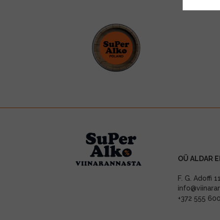
OÜ ALDAR E
F. G. Adoffi 
info@viinara
+372 555 60