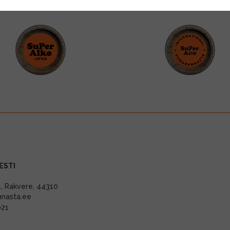
ESTI
11, Rakvere, 44310
nnasta.ee
021