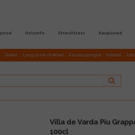
-pood
Ostuinfo
Ettevõttest
Kauplused
Siider
Long Drink/Kokteil
Karastusjoogid
Näksid
Alk
Villa de Varda Piu Grapp
100cl