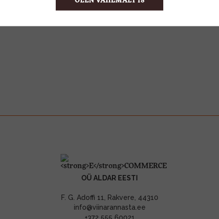
OLEN VÄHEMALT 18
OÜ ALDAR EESTI
F. G. Adoffi 11, Rakvere, 44310
info@viinarannasta.ee
+372 555 60021