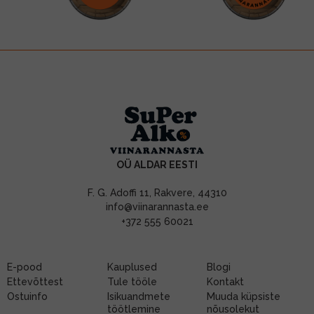
OÜ ALDAR EESTI
F. G. Adoffi 11, Rakvere, 44310
info@viinarannasta.ee
+372 555 60021
E-pood
Kauplused
Blogi
Ettevõttest
Tule tööle
Kontakt
Ostuinfo
Isikuandmete
Muuda küpsiste
töötlemine
nõusolekut