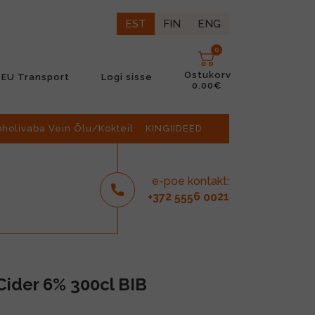
EST
FIN
ENG
0
Ostukorv
EU Transport
Logi sisse
0.00€
oholivaba Vein Õlu/Kokteil
KINGIIDEED
e-poe kontakt:
2
6
21
+37
555
00
ider 6% 300cl BIB