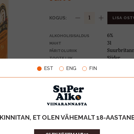
KOGUS:
LISA OST
6%
ALKOHOLISISALDUS
3l
MAHT
Suurbritann
PÄRITOLURIIK
Siider
TOOTE LIIK
5.00 €/l
ÜHIKU HIND
EST
ENG
FIN
5014201701
KOOD
4
KOGUS KASTIS
KINNITAN, ET OLEN VÄHEMALT 18-AASTAN