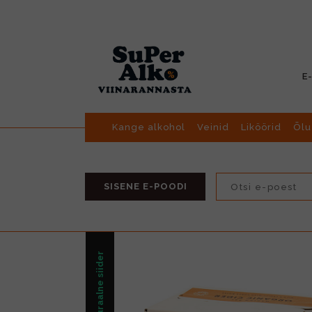
E
Kange alkohol
Veinid
Liköörid
Õlu
SISENE E-POODI
Naturaalne siider