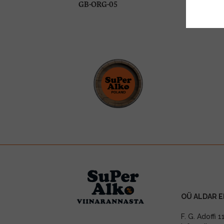
GB-ORG-05
OÜ ALDAR E
F. G. Adoffi 