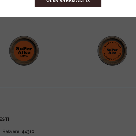
OLEN VÄHEMALT 18
ESTI
11, Rakvere, 44310