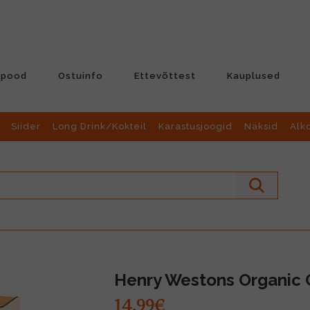
-pood
Ostuinfo
Ettevõttest
Kauplused
Siider
Long Drink/Kokteil
Karastusjoogid
Näksid
Alk
Henry Westons Organic C
14.99€