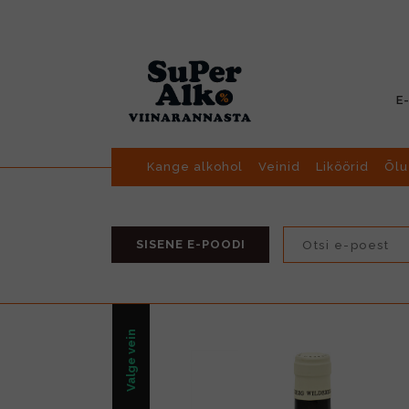
E
Kange alkohol
Veinid
Liköörid
Õlu
SISENE E-POODI
Valge vein