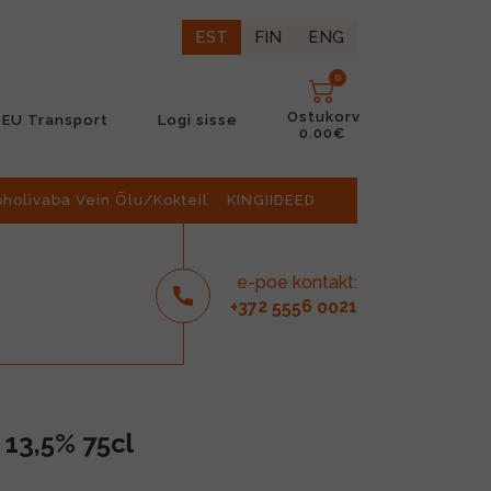
EST
FIN
ENG
0
Ostukorv
EU Transport
Logi sisse
0.00€
oholivaba Vein Õlu/Kokteil
KINGIIDEED
e-poe kontakt:
2
6
21
+37
555
00
13,5% 75cl