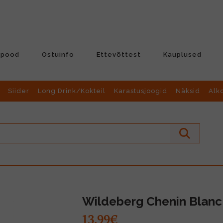
-pood
Ostuinfo
Ettevõttest
Kauplused
Siider
Long Drink/Kokteil
Karastusjoogid
Näksid
Alk
Wildeberg Chenin Blanc 
13.99€