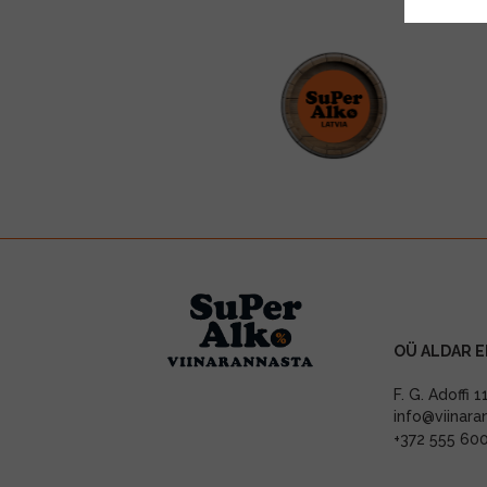
OÜ ALDAR E
F. G. Adoffi 
info@viinara
+372 555 60