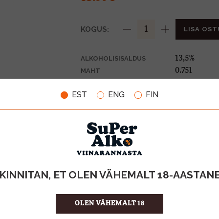
KOGUS:
LISA OST
13,5%
ALKOHOLISISALDUS
0.75l
MAHT
Lõuna-Aafri
PÄRITOLURIIK
EST
ENG
FIN
Geogr.tähise
TOOTE LIIK
18.65 €/l
ÜHIKU HIND
6009900278
KOOD
6
KOGUS KASTIS
KINNITAN, ET OLEN VÄHEMALT 18-AASTAN
OLEN VÄHEMALT 18