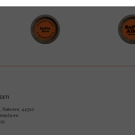
ESTI
11, Rakvere, 44310
nnasta.ee
021