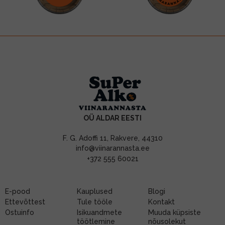
OÜ ALDAR EESTI
F. G. Adoffi 11, Rakvere, 44310
info@viinarannasta.ee
+372 555 60021
E-pood
Kauplused
Blogi
Ettevõttest
Tule tööle
Kontakt
Ostuinfo
Isikuandmete
Muuda küpsiste
töötlemine
nõusolekut