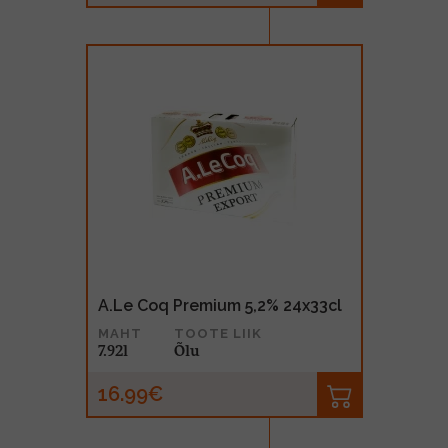
A.Le Coq Premium 5,2% 24x33cl
MAHT
TOOTE LIIK
7.92l
Õlu
16.99€