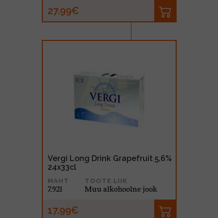
27.99€
Vergi Long Drink Grapefruit 5,6%
24x33cl
MAHT
TOOTE LIIK
7.92l
Muu alkohoolne jook
17.99€