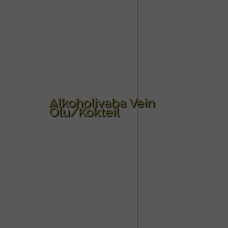
Alkoholivaba Vein
Õlu/Kokteil