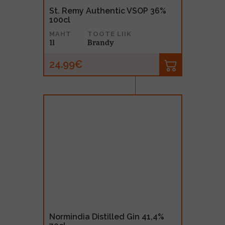
St. Remy Authentic VSOP 36%
100cl
MAHT
TOOTE LIIK
1l
Brandy
24.99€
Normindia Distilled Gin 41,4%