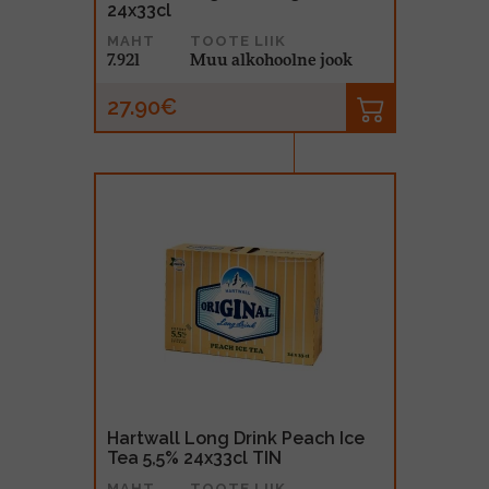
24x33cl
MAHT
TOOTE LIIK
7.92l
Muu alkohoolne jook
27.90€
Hartwall Long Drink Peach Ice
Tea 5,5% 24x33cl TIN
MAHT
TOOTE LIIK