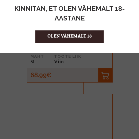
KINNITAN, ET OLEN VÄHEMALT 18-
AASTANE
OLEN VÄHEMALT 18
Tuletorni Viin 40% 10x50cl BOX
MAHT
TOOTE LIIK
5l
Viin
68.99€