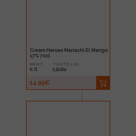
Cream Heroes Mariachi El Mango
17% 70cl
MAHT
TOOTE LIIK
0.7l
Liköör
14.99€