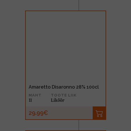
Amaretto Disaronno 28% 100cl
MAHT
TOOTE LIIK
1l
Liköör
29.99€