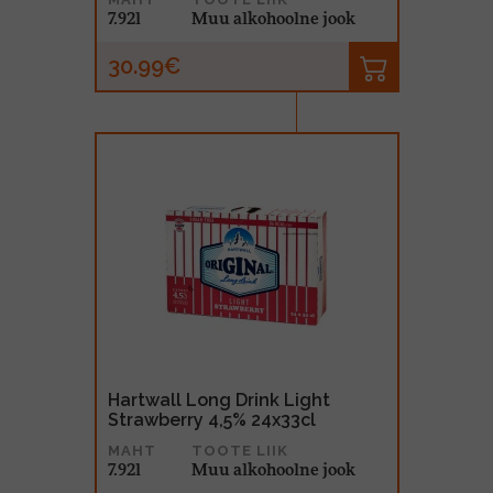
7.92l
Muu alkohoolne jook
30.99€
Hartwall Long Drink Light
Strawberry 4,5% 24x33cl
MAHT
TOOTE LIIK
7.92l
Muu alkohoolne jook