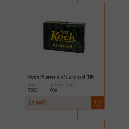
Koch Pilsner 4,4% 24x33cl TIN
MAHT
TOOTE LIIK
7.92l
Õlu
13.99€