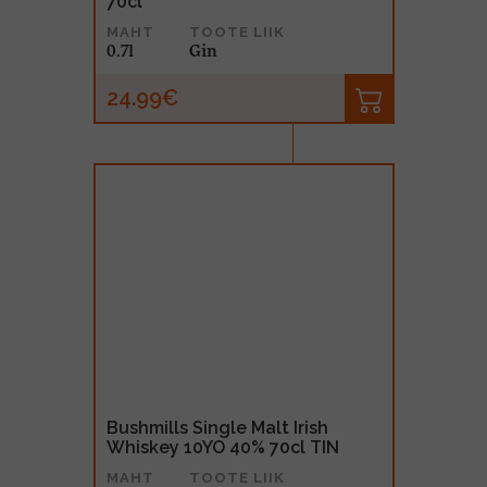
70cl
MAHT
TOOTE LIIK
0.7l
Gin
24.99€
Bushmills Single Malt Irish
Whiskey 10YO 40% 70cl TIN
MAHT
TOOTE LIIK