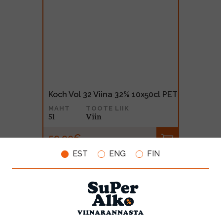
Koch Vol 32 Viina 32% 10x50cl PET
MAHT
TOOTE LIIK
5l
Viin
59.90€
EST
ENG
FIN