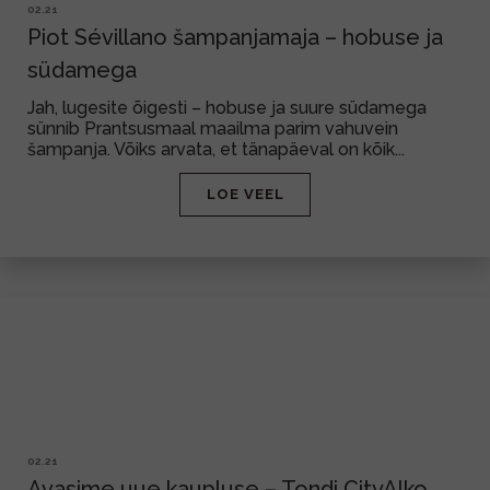
02.21
Piot Sévillano šampanjamaja – hobuse ja
südamega
Jah, lugesite õigesti – hobuse ja suure südamega
sünnib Prantsusmaal maailma parim vahuvein
šampanja. Võiks arvata, et tänapäeval on kõik...
LOE VEEL
02.21
Avasime uue kaupluse – Tondi CityAlko