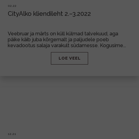
02.22
CityAlko kliendileht 2.–3.2022
Veebruar ja märts on küll külmad talvekuud, aga
päike käib juba kõrgemalt ja paljudele poeb
kevadootus salaja varakult südamesse. Kogusime...
LOE VEEL
12.21