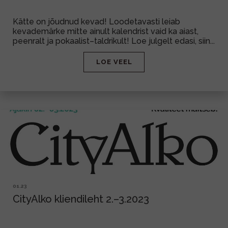
MUU PIIRITUSJOOK
GLÖGI
Kätte on jõudnud kevad! Loodetavasti leiab
kevademärke mitte ainult kalendrist vaid ka aiast,
TEKIILA
HÕRGUTAJA
peenralt ja pokaalist–taldrikult! Loe julgelt edasi, siin...
LOE VEEL
01.23
CityAlko kliendileht 2.–3.2023