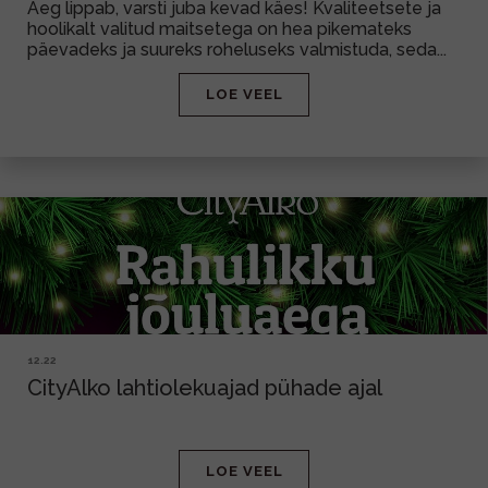
Aeg lippab, varsti juba kevad käes! Kvaliteetsete ja
hoolikalt valitud maitsetega on hea pikemateks
päevadeks ja suureks roheluseks valmistuda, seda...
LOE VEEL
12.22
CityAlko lahtiolekuajad pühade ajal
LOE VEEL