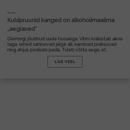
02.21
Kuldpruunid kanged on alkoholimaailma
„aeglased“
Olemegi jõudnud uude hooaega. Vihm krabistab akna
taga, lehed sahisevad jalge all, kaminad praksuvad
ning ahjus podiseb pada. Tuleb võtta aega, et...
LOE VEEL