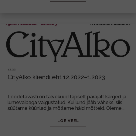
12.22
CityAlko kliendileht 12.2022–1.2023
Loodetavasti on talvekuud täpselt parajalt karged ja
lumevaibaga valgustatud. Kui lund jääb väheks, siis
süütame küünlad ja mõtleme häid mõtteid. Oleme...
LOE VEEL