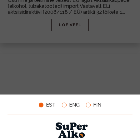
Ostmine ja tellimine teisest EU riigist Aktsiisikaupade
(alkohol, tubakatooted) import Vastavalt ELi
aktsiisidirektiivi (2008/118 / EÜ) artikli 32 lõikele 1...
LOE VEEL
08.21
EST
ENG
FIN
Eduka peo planeerimine
Abistame sind peojookide kokkupanemisel – olgu
tulemas pulm, sünnipäev või muu suurüritus.