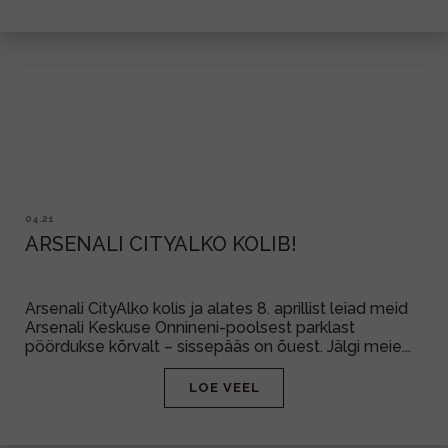
04.21
ARSENALI CITYALKO KOLIB!
Arsenali CityAlko kolis ja alates 8. aprillist leiad meid
Arsenali Keskuse Onnineni-poolsest parklast
pöördukse kõrvalt – sissepääs on õuest. Jälgi meie...
LOE VEEL