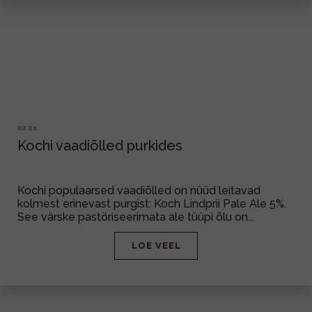
02.21
Kochi vaadiõlled purkides
Kochi populaarsed vaadiõlled on nüüd leitavad
kolmest erinevast purgist: Koch Lindprii Pale Ale 5%.
See värske pastöriseerimata ale tüüpi õlu on...
LOE VEEL