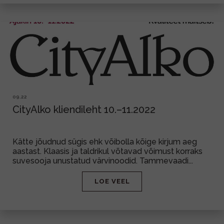
09.22
CityAlko kliendileht 10.–11.2022
Kätte jõudnud sügis ehk võibolla kõige kirjum aeg
aastast. Klaasis ja taldrikul võtavad võimust korraks
suvesooja unustatud värvinoodid. Tammevaadi...
LOE VEEL