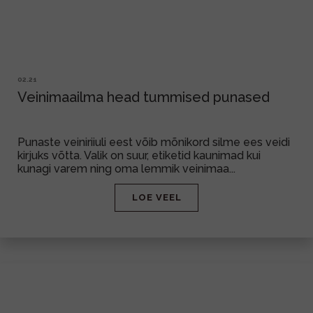
02.21
Veinimaailma head tummised punased
Punaste veiniriiuli eest võib mõnikord silme ees veidi
kirjuks võtta. Valik on suur, etiketid kaunimad kui
kunagi varem ning oma lemmik veinimaa...
LOE VEEL