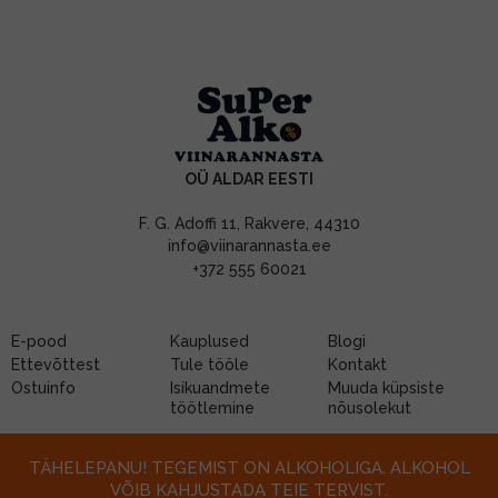
OÜ ALDAR EESTI
F. G. Adoffi 11, Rakvere, 44310
info@viinarannasta.ee
+372 555 60021
E-pood
Kauplused
Blogi
Ettevõttest
Tule tööle
Kontakt
Ostuinfo
Isikuandmete
Muuda küpsiste
töötlemine
nõusolekut
TÄHELEPANU! TEGEMIST ON ALKOHOLIGA. ALKOHOL
VÕIB KAHJUSTADA TEIE TERVIST.