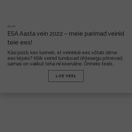
05.22
ESA Aasta vein 2022 – meie parimad veinid
teie ees!
Käsi püsti, kes tunneb, et veiniriiuli ees võtab silme
ees kirjuks? Kõik veinid tunduvad ühteaegu põnevad,
samas on valikut teha nii keeruline. Õnneks teeb...
LOE VEEL