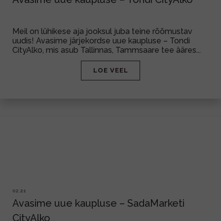
Meil on lühikese aja jooksul juba teine rõõmustav
uudis! Avasime järjekordse uue kaupluse – Tondi
CityAlko, mis asub Tallinnas, Tammsaare tee ääres...
LOE VEEL
02.21
Avasime uue kaupluse – SadaMarketi
CityAlko