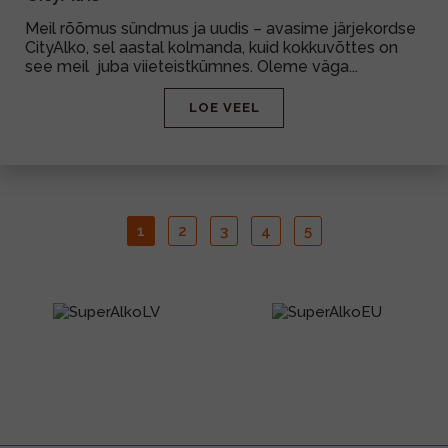
Meil rõõmus sündmus ja uudis – avasime järjekordse
CityAlko, sel aastal kolmanda, kuid kokkuvõttes on
see meil juba viieteistkümnes. Oleme väga...
LOE VEEL
1
2
3
4
5