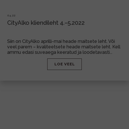
04.22
CityAlko kliendileht 4.–5.2022
Siin on CityAlko aprilli-mai heade maitsete leht. Või
veel parem – kvaliteetsete heade maitsete leht. Kell
ammu edasi suveaega keeratud ja loodetavasti...
LOE VEEL