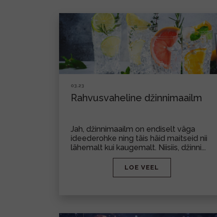
03.23
Rahvusvaheline džinnimaailm
Jah, džinnimaailm on endiselt väga
ideederohke ning täis häid maitseid nii
lähemalt kui kaugemalt. Niisiis, džinni...
LOE VEEL