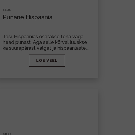
12.21
Punane Hispaania
Tõsi, Hispaanias osatakse teha väga
head punast. Aga selle kõrval luuakse
ka suurepärast valget ja hispaanlaste...
LOE VEEL
08.21