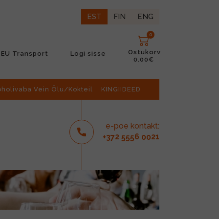
EST
FIN
ENG
0
Ostukorv
EU Transport
Logi sisse
0.00€
oholivaba Vein Õlu/Kokteil
KINGIIDEED
e-poe kontakt:
2
6
21
+37
555
00