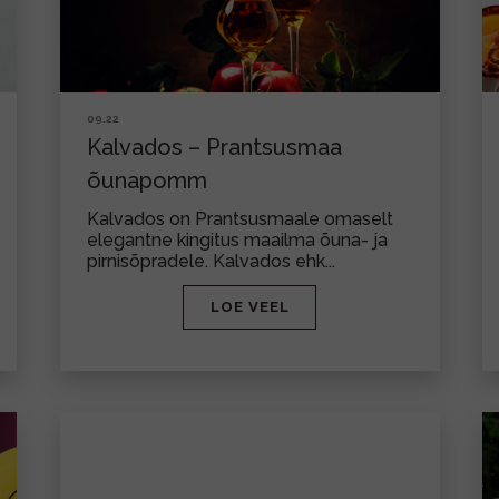
09.22
Kalvados – Prantsusmaa
õunapomm
Kalvados on Prantsusmaale omaselt
elegantne kingitus maailma õuna- ja
pirnisõpradele. Kalvados ehk...
LOE VEEL