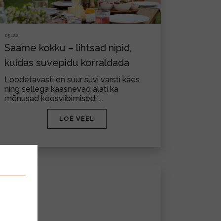
05.22
Saame kokku – lihtsad nipid,
kuidas suvepidu korraldada
Loodetavasti on suur suvi varsti käes
ning sellega kaasnevad alati ka
mõnusad koosviibimised: ...
LOE VEEL