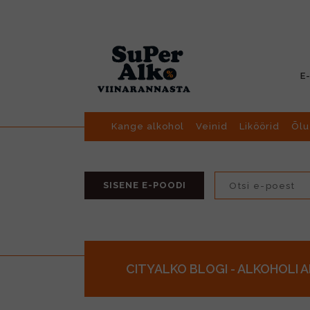
E
Kange alkohol
Veinid
Liköörid
Õlu
SISENE E-POODI
CITYALKO BLOGI - ALKOHOLI 