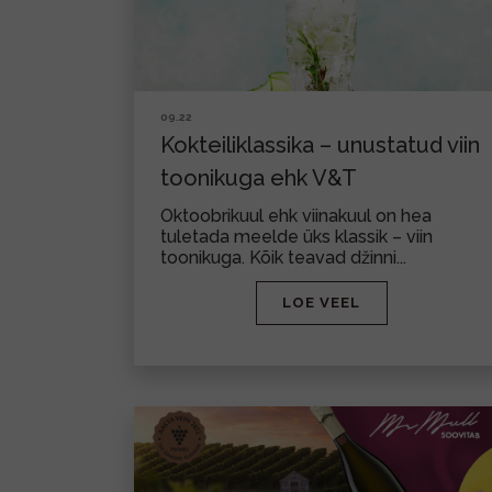
09.22
Kokteiliklassika – unustatud viin
toonikuga ehk V&T
Oktoobrikuul ehk viinakuul on hea
tuletada meelde üks klassik – viin
toonikuga. Kõik teavad džinni...
LOE VEEL