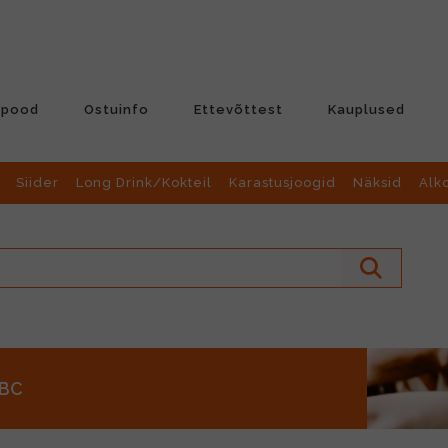
-pood
Ostuinfo
Ettevõttest
Kauplused
Siider
Long Drink/Kokteil
Karastusjoogid
Näksid
Alk
ABC