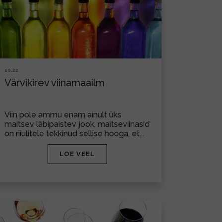
10.22
Värvikirev viinamaailm
Viin pole ammu enam ainult üks
maitsev läbipaistev jook, maitseviinasid
on riiulitele tekkinud sellise hooga, et...
LOE VEEL