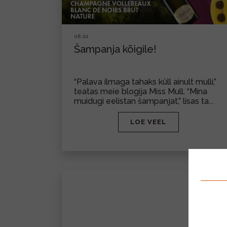
08.22
Šampanja kõigile!
“Palava ilmaga tahaks küll ainult mulli,”
teatas meie blogija Miss Mull. “Mina
muidugi eelistan šampanjat,” lisas ta...
LOE VEEL