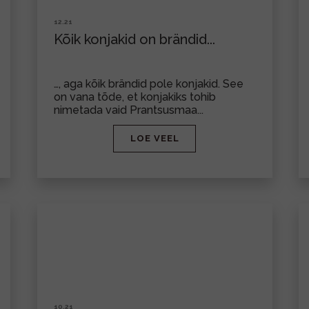
12.21
Kõik konjakid on brändid...
…, aga kõik brändid pole konjakid. See
on vana tõde, et konjakiks tohib
nimetada vaid Prantsusmaa...
LOE VEEL
10.21