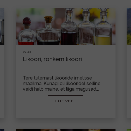
02.23
Likööri, rohkem likööri
Tere tulemast likööride imelisse
maailma. Kunagi oli likööridel selline
veidi halb maine, et liiga magusad...
LOE VEEL