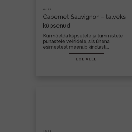
01.22
Cabernet Sauvignon – talveks
küpsenud
Kui mõelda küpsetele ja tummistele
punastele veinidele, siis ühena
esimestest meenub kindlasti...
LOE VEEL
10.21