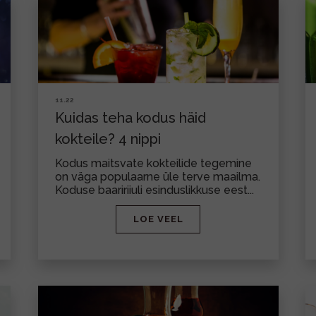
11.22
Kuidas teha kodus häid
kokteile? 4 nippi
Kodus maitsvate kokteilide tegemine
on väga populaarne üle terve maailma.
Koduse baaririiuli esinduslikkuse eest...
LOE VEEL