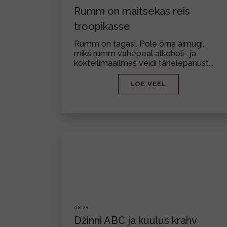
Rumm on maitsekas reis
troopikasse
Rumm on tagasi. Pole õrna aimugi,
miks rumm vahepeal alkoholi- ja
kokteilimaailmas veidi tähelepanust...
LOE VEEL
08.21
Džinni ABC ja kuulus krahv