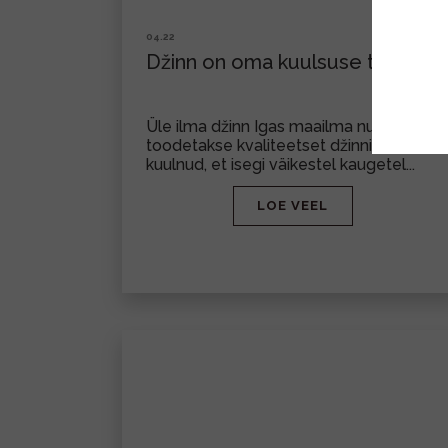
04.22
Džinn on oma kuulsuse tipul
Üle ilma džinn Igas maailma nurgas
toodetakse kvaliteetset džinni, oleme
kuulnud, et isegi väikestel kaugetel...
LOE VEEL