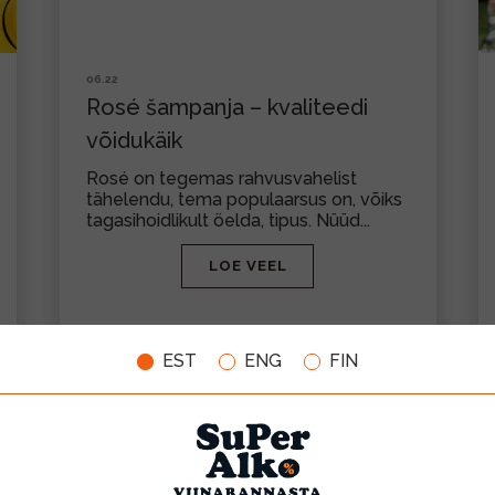
06.22
Rosé šampanja – kvaliteedi
võidukäik
Rosé on tegemas rahvusvahelist
tähelendu, tema populaarsus on, võiks
tagasihoidlikult öelda, tipus. Nüüd...
LOE VEEL
EST
ENG
FIN